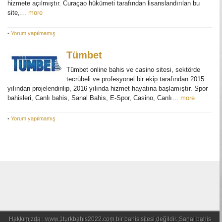
hizmete açılmıştır. Curaçao hükümeti tarafından lisanslandırılan bu
site,…
more
•
Yorum yapılmamış
Tümbet
Tümbet online bahis ve casino sitesi, sektörde
tecrübeli ve profesyonel bir ekip tarafından 2015
yılından projelendirilip, 2016 yılında hizmet hayatına başlamıştır. Spor
bahisleri, Canlı bahis, Sanal Bahis, E-Spor, Casino, Canlı…
more
•
Yorum yapılmamış
Hakkımızda : www.1turkbahis2022.com bir bahis sitesi değildir. Sanal bahis