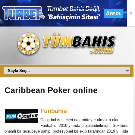
X
Caribbean Poker online
Funbahis
Genç bahis siteleri arasında yer almakta olan
Funbahis, 2018 yılında projelendirilmiştir. Sektörde
önemli bir tecrübeye sahip, profesyonel bir ekip tarafından 2019 yılında