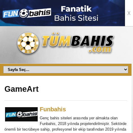
X
GameArt
Funbahis
Genç bahis siteleri arasında yer almakta olan
Funbahis, 2018 yılında projelendirilmiştir. Sektörde
önemli bir tecrübeye sahip, profesyonel bir ekip tarafından 2019 yılında