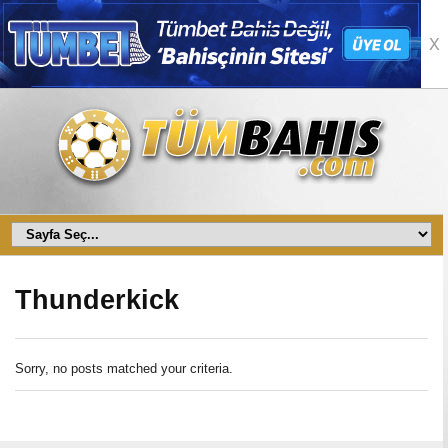
X
Thunderkick
Sorry, no posts matched your criteria.