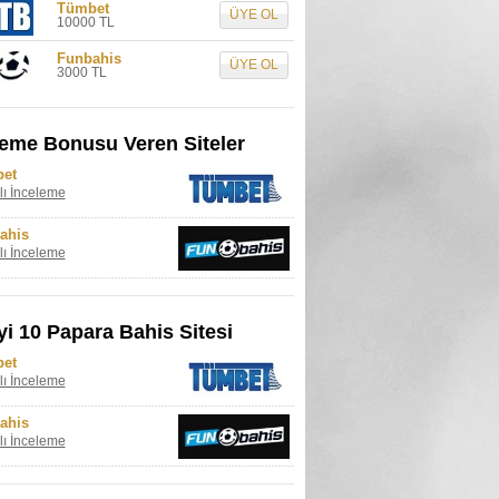
Tümbet
ÜYE OL
10000 TL
Funbahis
ÜYE OL
3000 TL
eme Bonusu Veren Siteler
et
lı İnceleme
ahis
lı İnceleme
yi 10 Papara Bahis Sitesi
et
lı İnceleme
ahis
lı İnceleme