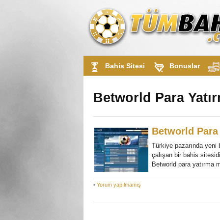
Bahis Sitesi
Bonuslar
Betworld Para Yatı
Betworld Para
Türkiye pazarında yeni 
çalışan bir bahis sitesid
Betworld para yatırma m
•
Yorum yapılmamış