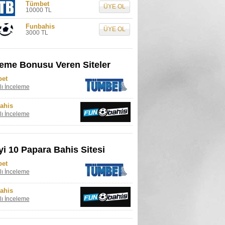
Tümbet
ÜYE OL
10000 TL
Funbahis
ÜYE OL
3000 TL
eme Bonusu Veren Siteler
et
lı İnceleme
ahis
lı İnceleme
yi 10 Papara Bahis Sitesi
et
lı İnceleme
ahis
lı İnceleme