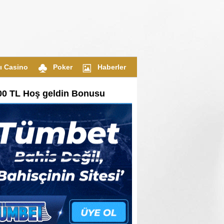
ı Casino
Poker
Haberler
00 TL Hoş geldin Bonusu