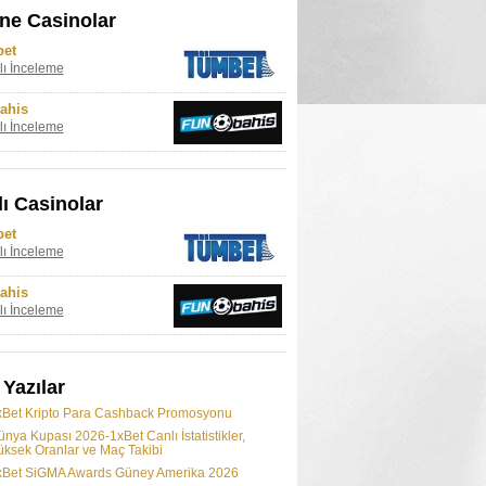
ne Casinolar
et
lı İnceleme
ahis
lı İnceleme
ı Casinolar
et
lı İnceleme
ahis
lı İnceleme
Yazılar
xBet Kripto Para Cashback Promosyonu
nya Kupası 2026-1xBet Canlı İstatistikler,
ksek Oranlar ve Maç Takibi
xBet SiGMA Awards Güney Amerika 2026