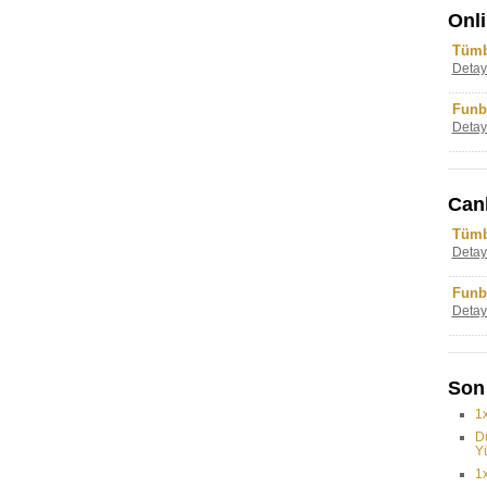
Onli
Tümb
Detay
Funb
Detay
Canl
Tümb
Detay
Funb
Detay
Son 
1
Dü
Yü
1