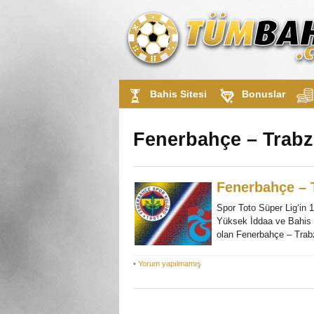
Bahis Sitesi
Bonuslar
Fenerbahçe – Trabz
Fenerbahçe – 
Spor Toto Süper Lig‘in 
Yüksek İddaa ve Bahis O
olan Fenerbahçe – Trab
•
Yorum yapılmamış