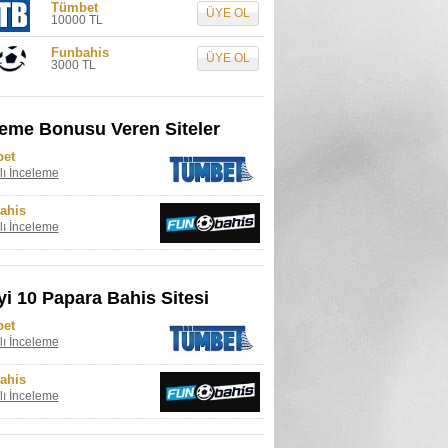
Tümbet
ÜYE OL
10000 TL
Funbahis
ÜYE OL
3000 TL
eme Bonusu Veren Siteler
et
lı İnceleme
ahis
lı İnceleme
yi 10 Papara Bahis Sitesi
et
lı İnceleme
ahis
lı İnceleme