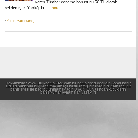
veren Tümbet deneme bonusunu 50 TL olarak
belirlemiştir. Yaptığı bu…
more
•
Yorum yapılmamış
Hakkımızda : www.1turkbahis2022.com bir bahis sitesi değildir. Sanal bahis
siteleri hakkında bilgilendirme amaçlı hazırlanmış bir sitedir ve herhangi bir
bahis sitesi ile bağı bulunmamaktadır. UYARI: 18 yaşından küçüklerin
bahis/kumar oynamaları yasaktır.!