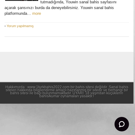
tutmadığında, Youwin sanal bahis sayfasını
açarak şansınızı burda da deneyebilirsiniz. Youwin sanal bahis
platformunda…
more
•
Yorum yapılmamış
Hakkımızda : www.1turkbahis2022.com bir bahis sitesi değildir. Sanal bahis
siteleri hakkında bilgilendirme amaçlı hazırlanmış bir sitedir ve herhangi bir
bahis sitesi ile bağı bulunmamaktadır. UYARI: 18 yaşından küçüklerin
bahis/kumar oynamaları yasaktır.!