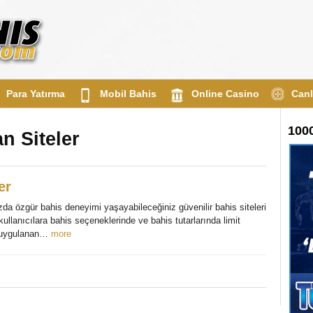
Para Yatırma
Mobil Bahis
Online Casino
Canl
100
n Siteler
er
zda özgür bahis deneyimi yaşayabileceğiniz güvenilir bahis siteleri
kullanıcılara bahis seçeneklerinde ve bahis tutarlarında limit
a uygulanan…
more