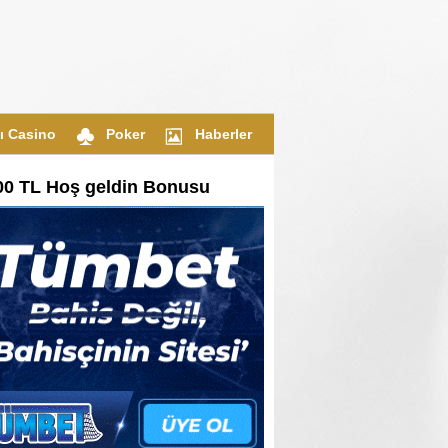
ı Casino
Poker
Haberler
00 TL Hoş geldin Bonusu