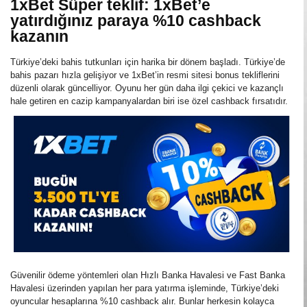
1xBet Süper teklif: 1xBet’e
yatırdığınız paraya %10 cashback
kazanın
Türkiye’deki bahis tutkunları için harika bir dönem başladı. Türkiye’de
bahis pazarı hızla gelişiyor ve 1xBet’in resmi sitesi bonus tekliflerini
düzenli olarak güncelliyor. Oyunu her gün daha ilgi çekici ve kazançlı
hale getiren en cazip kampanyalardan biri ise özel cashback fırsatıdır.
Güvenilir ödeme yöntemleri olan Hızlı Banka Havalesi ve Fast Banka
Havalesi üzerinden yapılan her para yatırma işleminde, Türkiye’deki
oyuncular hesaplarına %10 cashback alır. Bunlar herkesin kolayca