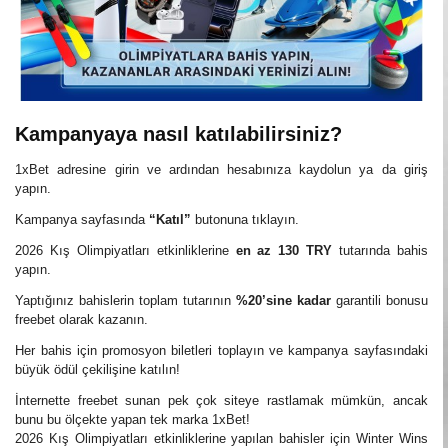
Kampanyaya nasıl katılabilirsiniz?
1xBet adresine girin ve ardından hesabınıza kaydolun ya da giriş
yapın.
Kampanya sayfasında
“Katıl”
butonuna tıklayın.
2026 Kış Olimpiyatları etkinliklerine
en az 130 TRY
tutarında bahis
yapın.
Yaptığınız bahislerin toplam tutarının
%20’sine kadar
garantili bonusu
freebet olarak kazanın.
Her bahis için promosyon biletleri toplayın ve kampanya sayfasındaki
büyük ödül çekilişine katılın!
İnternette freebet sunan pek çok siteye rastlamak mümkün, ancak
bunu bu ölçekte yapan tek marka 1xBet!
2026 Kış Olimpiyatları etkinliklerine yapılan bahisler için Winter Wins