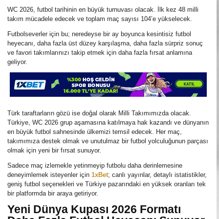
WC 2026, futbol tarihinin en büyük turnuvası olacak. İlk kez 48 milli
takım mücadele edecek ve toplam maç sayısı 104’e yükselecek.
Futbolseverler için bu; neredeyse bir ay boyunca kesintisiz futbol
heyecanı, daha fazla üst düzey karşılaşma, daha fazla sürpriz sonuç
ve favori takımlarınızı takip etmek için daha fazla fırsat anlamına
geliyor.
Türk taraftarların gözü ise doğal olarak Milli Takımımızda olacak.
Türkiye, WC 2026 grup aşamasına katılmaya hak kazandı ve dünyanın
en büyük futbol sahnesinde ülkemizi temsil edecek. Her maç,
takımımıza destek olmak ve unutulmaz bir futbol yolculuğunun parçası
olmak için yeni bir fırsat sunuyor.
Sadece maç izlemekle yetinmeyip futbolu daha derinlemesine
deneyimlemek isteyenler için
1xBet
; canlı yayınlar, detaylı istatistikler,
geniş futbol seçenekleri ve Türkiye pazarındaki en yüksek oranları tek
bir platformda bir araya getiriyor.
Yeni Dünya Kupası 2026 Formatı