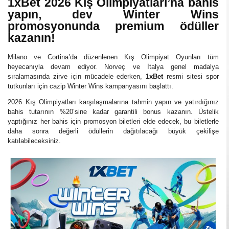
1xBet 2026 Kış Olimpiyatları’na bahis
yapın, dev Winter Wins
promosyonunda premium ödüller
kazanın!
Milano ve Cortina’da düzenlenen Kış Olimpiyat Oyunları tüm
heyecanıyla devam ediyor. Norveç ve İtalya genel madalya
sıralamasında zirve için mücadele ederken,
1xBet
resmi sitesi spor
tutkunları için cazip Winter Wins kampanyasını başlattı.
2026 Kış Olimpiyatları karşılaşmalarına tahmin yapın ve yatırdığınız
bahis tutarının %20’sine kadar garantili bonus kazanın. Üstelik
yaptığınız her bahis için promosyon biletleri elde edecek, bu biletlerle
daha sonra değerli ödüllerin dağıtılacağı büyük çekilişe
katılabileceksiniz.