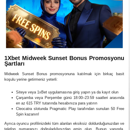
1Xbet Midweek Sunset Bonus Promosyonu
Şartları
Midweek Sunset Bonus promosyonuna katılmak için birkaç basit
koşulu yerine getirmeniz yeterli:
Siteye veya 1xBet uygulamasına giriş yapın ya da kayıt olun
Çarşamba veya Perşembe günü 18:00–23:59 saatleri arasında
en az 615 TRY tutarında hesabınıza para yatırın
Cleocatra slotunda Pragmatic Play tarafından sunulan 50 Free
Spin kazanın!
Ayrıca oyuncu profilinizdeki tüm alanları eksiksiz doldurduğunuzdan ve
telefon numaranızı doğruladığınızdan emin olun. Bunun yanında,