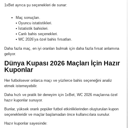
1xBet ayrıca şu seçenekleri de sunar:
Maç sonuçları.
• Oyuncu istatistikleri.
• İstatistik bahisleri.
• Canlı bahis seçenekleri.
• WC 2026’ya özel bahis fırsatları.
Daha fazla maç, en iyi oranları bulmak için daha fazla fırsat anlamına
geliyor.
Dünya Kupası 2026 Maçları İçin Hazır
Kuponlar
Her futbolsever onlarca maçı ve yüzlerce bahis seçeneğini analiz
etmek istemeyebilir.
Daha hızlı ve pratik bir deneyim için 1xBet, WC 2026 maçlarına özel
hazır kuponlar sunuyor.
Bunlar, yüksek oranlı popüler futbol etkinliklerinden oluşturulan kupon
seçenekleridir ve maçlar başlamadan önce kullanıcılara sunulur.
Hazır kuponlar sayesinde: