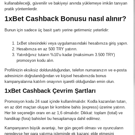
kullanabileceği, güvenilir ve bakiyeyi anında yüklemeye imkân tanıyan
pratik yöntemlerdir.
1xBet Cashback Bonusu nasıl alınır?
Bunun için sadece üç basit şartı yerine getirmeniz yeterlidir:
1xBet sitesindeki veya uygulamasındaki hesabınıza giriş yapın.
Hesabınıza en az 500 TRY yatırın.
Yatırdığınız tutarın %10’u kadar (maksimum 3.500 TRY)
promosyon kodu alın.
Profilinizin eksiksiz doldurulduğundan, telefon numaranızın ve e-posta
adresinizin doğrulandığından ve kişisel hesabınızda bonus
kampanyalarına katılım onayının işaretli olduğundan emin olun.
1xBet Cashback Çevrim Şartları
Promosyon kodu 24 saat içinde kullanılmalıdır. Kodla kazanılan tutarı,
en az dört maçtan oluşan bir kombine bahis (express) üzerine yatırın.
Her bir seçeneğin oranı en az 1,6 olmalıdır. Dikkat: toplam (total) ve
handikap (fora) bahisleri bu hesaplamaya dahil edilmez.
Kampanyanın büyük avantajı, her gün geçerli olması ve oyuncuların
neredeyse her para yatırma işleminde ek kazanç elde etmesini