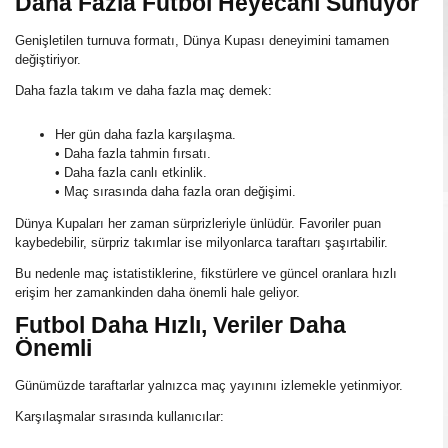
Daha Fazla Futbol Heyecanı Sunuyor
Genişletilen turnuva formatı, Dünya Kupası deneyimini tamamen
değiştiriyor.
Daha fazla takım ve daha fazla maç demek:
Her gün daha fazla karşılaşma.
• Daha fazla tahmin fırsatı.
• Daha fazla canlı etkinlik.
• Maç sırasında daha fazla oran değişimi.
Dünya Kupaları her zaman sürprizleriyle ünlüdür. Favoriler puan
kaybedebilir, sürpriz takımlar ise milyonlarca taraftarı şaşırtabilir.
Bu nedenle maç istatistiklerine, fikstürlere ve güncel oranlara hızlı
erişim her zamankinden daha önemli hale geliyor.
Futbol Daha Hızlı, Veriler Daha
Önemli
Günümüzde taraftarlar yalnızca maç yayınını izlemekle yetinmiyor.
Karşılaşmalar sırasında kullanıcılar: