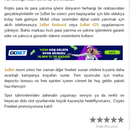
Kripto para ile para yatırma işlemi dünyanın herhangi bir noktasından
gerçekleştirilebilir ve 1xBet bu süreci yeni başlayanlar için bile oldukça
kolay hale getiriyor. Mobil cihaz üzerinden dijital varlık yatırmak için
akıllı telefonunuza
1xBet Android
veya
1xBet iOS
uygulamasını
yükleyin. Bahis markası hızlı para yatırma ve çekme işlemlerini garanti
eder ve yalnızca güvenilir ödeme sistemlerini kullanır.
1xBet
resmi sitesi her zaman diğer freebet sunan sitelere kıyasla daha
avantajlı kampanya koşulları sunar. Yeni oyuncular için marka;
depozito bonusu ve free spinleri içeren cömert bir hoş geldin paketi
hazırlamıştır.
Spor tahminlerinden adrenalin yaşamayı seviyor ya da renkli ve
heyecan dolu slot oyunlarında büyük kazançlar hedefliyorsanız, Crypto
Freebet promosyonuna katıl!
Rate this post