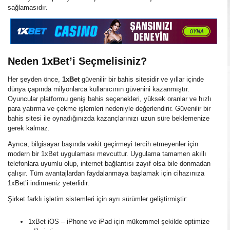
sağlamasıdır.
Neden 1xBet’i Seçmelisiniz?
Her şeyden önce,
1xBet
güvenilir bir bahis sitesidir ve yıllar içinde
dünya çapında milyonlarca kullanıcının güvenini kazanmıştır.
Oyuncular platformu geniş bahis seçenekleri, yüksek oranlar ve hızlı
para yatırma ve çekme işlemleri nedeniyle değerlendirir. Güvenilir bir
bahis sitesi ile oynadığınızda kazançlarınızı uzun süre beklemenize
gerek kalmaz.
Ayrıca, bilgisayar başında vakit geçirmeyi tercih etmeyenler için
modern bir 1xBet uygulaması mevcuttur. Uygulama tamamen akıllı
telefonlara uyumlu olup, internet bağlantısı zayıf olsa bile donmadan
çalışır. Tüm avantajlardan faydalanmaya başlamak için cihazınıza
1xBet’i indirmeniz yeterlidir.
Şirket farklı işletim sistemleri için ayrı sürümler geliştirmiştir:
1xBet iOS – iPhone ve iPad için mükemmel şekilde optimize