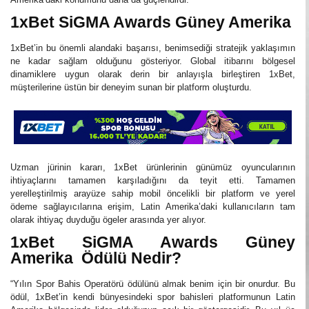
1xBet SiGMA Awards Güney Amerika
1xBet’in bu önemli alandaki başarısı, benimsediği stratejik yaklaşımın
ne kadar sağlam olduğunu gösteriyor. Global itibarını bölgesel
dinamiklere uygun olarak derin bir anlayışla birleştiren 1xBet,
müşterilerine üstün bir deneyim sunan bir platform oluşturdu.
Uzman jürinin kararı, 1xBet ürünlerinin günümüz oyuncularının
ihtiyaçlarını tamamen karşıladığını da teyit etti. Tamamen
yerelleştirilmiş arayüze sahip mobil öncelikli bir platform ve yerel
ödeme sağlayıcılarına erişim, Latin Amerika’daki kullanıcıların tam
olarak ihtiyaç duyduğu ögeler arasında yer alıyor.
1xBet SiGMA Awards Güney
Amerika Ödülü Nedir?
“Yılın Spor Bahis Operatörü ödülünü almak benim için bir onurdur. Bu
ödül, 1xBet’in kendi bünyesindeki spor bahisleri platformunun Latin