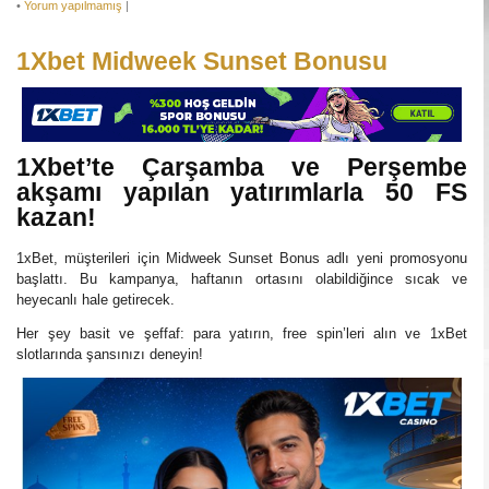
•
Yorum yapılmamış
|
1Xbet Midweek Sunset Bonusu
1Xbet’te
Çarşamba ve Perşembe
akşamı yapılan yatırımlarla 50 FS
kazan!
1xBet, müşterileri için Midweek Sunset Bonus adlı yeni promosyonu
başlattı. Bu kampanya, haftanın ortasını olabildiğince sıcak ve
heyecanlı hale getirecek.
Her şey basit ve şeffaf: para yatırın, free spin’leri alın ve 1xBet
slotlarında şansınızı deneyin!