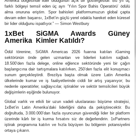
Amerika bölgesinde lider olduğunun açık bir göstergesidir. Bu yıl üç
farklı bölgeyi temsil eden üç ayrı ‘Yılın Spor Bahis Operatörü’ ödülü
alma onuruna eriştim. Spor bahisleri platformumuzun global çapta
devam eden başarısı, 1xBet’in güçlü yerel odakla hareket eden küresel
bir lider olduğunu ispatlıyor.” — Simon Westbury
1xBet SiGMA Awards Güney
Amerika Kimler Katıldı?
Ödül törenine, SiGMA Americas 2026 fuarına katılan iGaming
sektörünün önde gelen uzmanları ve liderleri katılım sağladı.
18.500’den fazla delege, online eğlence sektöründe yeni bir çağın
başlangıcına dair tartışmalara katılırken, 250’den fazla elit konuşmacı
sunum gerçekleştirdi. Brezilya başta olmak üzere Latin Amerika
ülkelerinde kumar ve iş faaliyetlerinde ciddi bir artış yaşanıyor; bu
nedenle operatörler, sağlayıcılar, iştirakler ve sektör temsilcileri büyük
değişimlerin eşiğinde bulunuyor.
Global varlık ve etkili bir uzun vadeli uluslararası büyüme stratejisi,
1xBet’in Latin Amerika’daki liderliğini daha da pekiştirecektir. Bu
doğrultuda, 3.000.000’dan fazla oyuncunun güvendiği lider bir platform
üzerinde kârlı bir iş kurma fırsatını siz de değerlendirin. 1xPartners
iştirak programına katılın ve hızla büyüyen bu bölgenin potansiyelini
ortaya çıkarın.