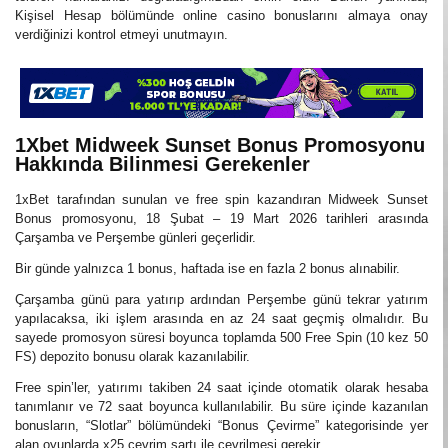
Kişisel Hesap bölümünde online casino bonuslarını almaya onay
verdiğinizi kontrol etmeyi unutmayın.
1Xbet Midweek Sunset Bonus Promosyonu
Hakkında Bilinmesi Gerekenler
1xBet tarafından sunulan ve free spin kazandıran Midweek Sunset
Bonus promosyonu, 18 Şubat – 19 Mart 2026 tarihleri arasında
Çarşamba ve Perşembe günleri geçerlidir.
Bir günde yalnızca 1 bonus, haftada ise en fazla 2 bonus alınabilir.
Çarşamba günü para yatırıp ardından Perşembe günü tekrar yatırım
yapılacaksa, iki işlem arasında en az 24 saat geçmiş olmalıdır. Bu
sayede promosyon süresi boyunca toplamda 500 Free Spin (10 kez 50
FS) depozito bonusu olarak kazanılabilir.
Free spin’ler, yatırımı takiben 24 saat içinde otomatik olarak hesaba
tanımlanır ve 72 saat boyunca kullanılabilir. Bu süre içinde kazanılan
bonusların, “Slotlar” bölümündeki “Bonus Çevirme” kategorisinde yer
alan oyunlarda x25 çevrim şartı ile çevrilmesi gerekir.