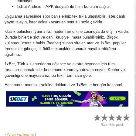
edilmiştir.
1xBet Android – APK dosyası ile hızlı kurulum sağlar.
Uygulama sayesinde spor bahisleriniz tek tıkla ulaşılabilir: ister canlı
yayın izleyin, ister yolda kazanılan bonusu hızla çevirin.
Klasik bahislerin yanı sıra, modern bir online casinoya da erişim vardır.
Burada binlerce slot ve canlı krupiyeli masa bulabilirsiniz. Birçok
kullanıcı ücretsiz bahis (freebet) sunan siteleri arar ve 1xBet, popüler
freespinler gibi çeşitli ödül mekanikleri sunarak hayal kırıklığına
uğratmaz.
1xBet, Türk kullanıcılarına eğlence ve ekstra heyecan için tüm
fırsatları sunarak lider konumunu korumaya devam ediyor. Konfor ve
güvenliği önemsiyorsanız, bu teklif tam size göre.
Hesabınızı avantajlı şekilde doldurun ve
1xBet
ile her gün kazanın!
Rate this post
•
Yorum yapılmamış
|