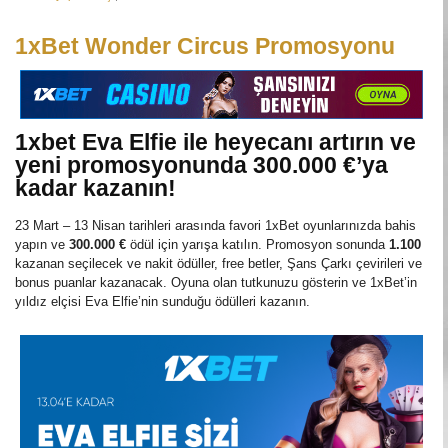
1xBet Wonder Circus Promosyonu
1xbet Eva Elfie ile heyecanı artırın ve
yeni promosyonunda 300.000 €’ya
kadar kazanın!
23 Mart – 13 Nisan tarihleri arasında favori 1xBet oyunlarınızda bahis
yapın ve
300.000 €
ödül için yarışa katılın. Promosyon sonunda
1.100
kazanan seçilecek ve nakit ödüller, free betler, Şans Çarkı çevirileri ve
bonus puanlar kazanacak. Oyuna olan tutkunuzu gösterin ve 1xBet’in
yıldız elçisi Eva Elfie’nin sunduğu ödülleri kazanın.