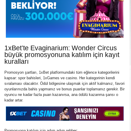
1xBet’te Evaginarium: Wonder Circus
büyük promosyonuna katılım için kayıt
kuralları
Promosyon şartları, 1xBet platformundaki tüm eğlence kategorilerini
kapsar: spor bahisleri, 1xGames ve casino. Her kategorinin kendi
sıralaması olacaktır. Ödül bölgesine ulaşmak için aktif kalmanız, favori
oyunlarınızda bahis yapmanız ve bonus puanlar toplamanız gerekir. Bir
oyuncu ne kadar fazla puan kazanırsa, ana ödülü kazanma şansı o
kadar artar.
Promosyona katılım için adım adım rehber: