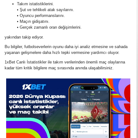
Takım istatistiklerini.
• Şut ve tehlikeli atak sayılarını.
• Oyuncu performanslarını.
• Maçın gidişatını.
• Gerçek zamanlı oran değişimlerini.
yakından takip ediyor.
Bu bilgiler, futbolseverlerin oyunu daha iyi analiz etmesine ve sahada
yaşanan gelişmelere daha hızlı tepki vermesine yardımcı oluyor.
1xBet Canlı İstatistikler ile takım verilerinden önemli maç olaylarına
kadar tüm kritik bilgilere maç sırasında anında ulaşabilirsiniz.