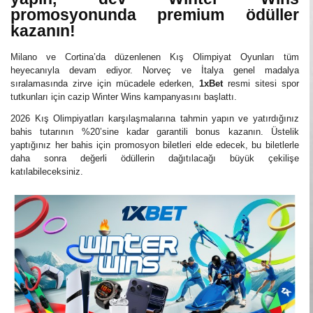
promosyonunda premium ödüller
kazanın!
Milano ve Cortina’da düzenlenen Kış Olimpiyat Oyunları tüm
heyecanıyla devam ediyor. Norveç ve İtalya genel madalya
sıralamasında zirve için mücadele ederken,
1xBet
resmi sitesi spor
tutkunları için cazip Winter Wins kampanyasını başlattı.
2026 Kış Olimpiyatları karşılaşmalarına tahmin yapın ve yatırdığınız
bahis tutarının %20’sine kadar garantili bonus kazanın. Üstelik
yaptığınız her bahis için promosyon biletleri elde edecek, bu biletlerle
daha sonra değerli ödüllerin dağıtılacağı büyük çekilişe
katılabileceksiniz.