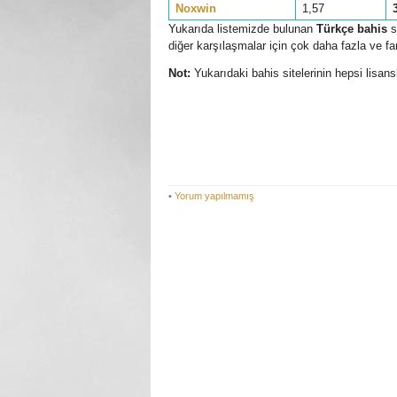
Noxwin
1,57
Yukarıda listemizde bulunan
Türkçe bahis
s
diğer karşılaşmalar için çok daha fazla ve far
Not:
Yukarıdaki bahis sitelerinin hepsi lisansl
•
Yorum yapılmamış