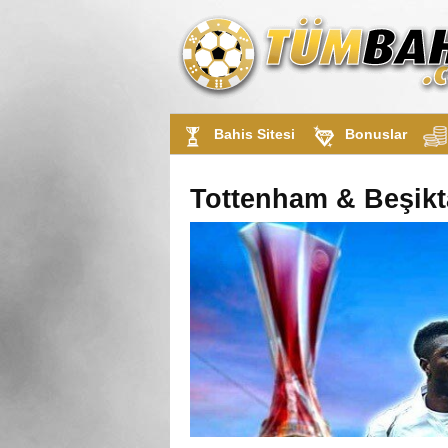
Bahis Sitesi
Bonuslar
Tottenham & Beşikt