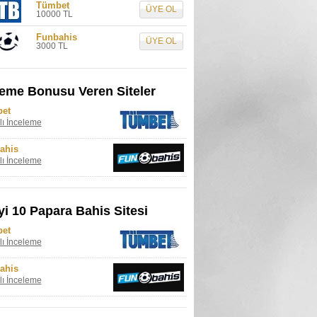
Tümbet
ÜYE OL
10000 TL
Funbahis
ÜYE OL
3000 TL
eme Bonusu Veren Siteler
et
lı İnceleme
ahis
lı İnceleme
yi 10 Papara Bahis Sitesi
et
lı İnceleme
ahis
lı İnceleme