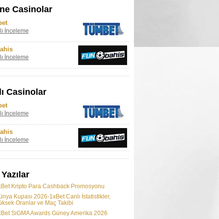
ne Casinolar
et
lı İnceleme
ahis
lı İnceleme
ı Casinolar
et
lı İnceleme
ahis
lı İnceleme
Yazılar
xBet Kripto Para Cashback Promosyonu
nya Kupası 2026-1xBet Canlı İstatistikler,
ksek Oranlar ve Maç Takibi
xBet SiGMA Awards Güney Amerika 2026