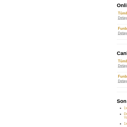
Onli
Tümb
Detay
Funb
Detay
Canl
Tümb
Detay
Funb
Detay
Son 
1
Dü
Yü
1