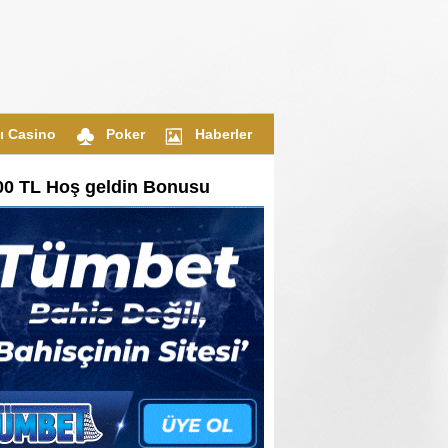
ı Casino
Poker
Haberler
00 TL Hoş geldin Bonusu