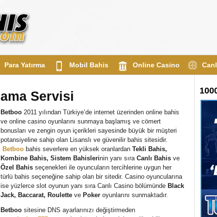
Para Yatırma
Mobil Bahis
Online Casino
Canl
100
ama Servisi
Betboo
2011 yılından Türkiye’de internet üzerinden online bahis
ve online casino oyunlarını sunmaya başlamış ve cömert
bonusları ve zengin oyun içerikleri sayesinde büyük bir müşteri
potansiyeline sahip olan Lisanslı ve güvenilir bahis sitesidir.
Betboo
bahis severlere en yüksek oranlardan
Tekli Bahis,
Kombine Bahis, Sistem Bahisleri
nin yanı sıra
Canlı Bahis
ve
Özel Bahis
seçenekleri ile oyuncuların tercihlerine uygun her
türlü bahis seçeneğine sahip olan bir sitedir. Casino oyuncularına
ise yüzlerce slot oyunun yanı sıra Canlı Casino bölümünde
Black
Jack, Baccarat, Roulette
ve
Poker
oyunlarını sunmaktadır.
Betboo
sitesine DNS ayarlarınızı değiştirmeden