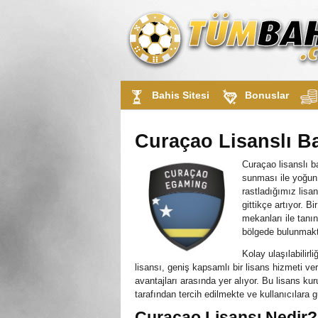
Bahis Sitesi
Bonuslar
Curaçao Lisanslı Ba
Curaçao lisanslı ba
sunması ile yoğun 
rastladığımız lisa
gittikçe artıyor. 
mekanları ile tanın
bölgede bulunmakt
Kolay ulaşılabilirli
lisansı, geniş kapsamlı bir lisans hizmeti v
avantajları arasında yer alıyor. Bu lisans kur
tarafından tercih edilmekte ve kullanıcılara 
Curaçao Lisansı Nedir?