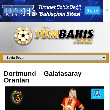
X
Dortmund – Galatasaray
Oranları