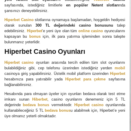
sayfasında, istediğiniz limitlerle
en popüler Netent slotları
nda
şansınızı deneyebilirsiniz.
Hiperbet Casino
slotlarına oynamaya başlamadan, hoşgeldin hediyesi
olarak sunulan
300 TL değerindeki casino bonusunu
talep
edebilirsiniz.
Hiperbet
‘e yeni üye olan tüm
online casino
oyuncularını
kapsayan bu
bonus
için, ilk para yatırma işleminden sonra talepte
bulunmanız yeterlidir.
Hiperbet Casino Oyunları
Hiperbet casino
oyunları arasında tercih edilen tüm slot oyunlarını
bulabildiğiniz gibi, cep telefonu üzerinden istediğiniz yerden
mobil
casinoya giriş yapabilirsiniz. Üstelik mobil platform üzerinden
Hiperbet
hesabınıza para yatırabilir yada
Hiperbet para çekme
sayfasına
bağlanabilirsiniz.
Hesabında para olmayan üyeler için oyunları bedava olarak test etme
imkanı sunan
Hiberbet
, casino oyunlarını denemeniz için 5 TL
değerinde
bedava bonus
vermektedir.
Hiperbet casino
oyunlarında
kullanabileceğiniz 5 TL
bedava bonus
u alabilmek için, Hiperbet’e yeni
üye olmanız yeterli olmaktadır.