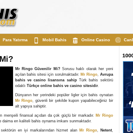
Para Yatırma
Mobil Bahis
Online Casino
Canl
100
 Mi?
Mr Ringo Güvenilir Mi?
Sorusu haklı olarak her yeni
açılan bahis sitesi için sorulmaktadır.
Mr Ringo
,
Avrupa
bahis ve casino lisansına sahip
Türk bahis sektörü
odaklı
Türkçe online bahis ve casino sitesidir
.
Dünyanın her yerindeki popüler ligler için bahis oynatan
Mr Ringo
, güvenli bir şekilde kupon yapabileceğiniz bir
alt yapıya sahiptir.
n menşeili finansal açıdan da çok güçlü bir markadır.
Mr Ringo
e daima en kaliteli bahis oynama imkanı sunmaktadır.
sektörün en iyi markalarından hizmet alan
Mr Ringo
,
Netent
,