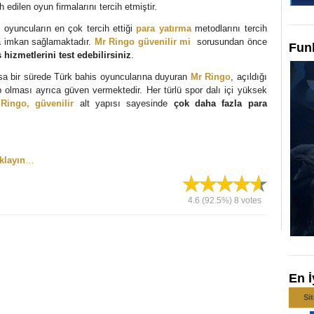
h edilen oyun firmalarını tercih etmiştir.
oyuncuların en çok tercih ettiği
para yatırma
metodlarını tercih
a imkan sağlamaktadır.
Mr Ringo güvenilir mi
sorusundan önce
Fun
 hizmetlerini test edebilirsiniz
.
sa bir sürede Türk bahis oyuncularına duyuran
Mr Ringo
, açıldığı
olması ayrıca güven vermektedir. Her türlü spor dalı içi yüksek
Ringo, güvenilir
alt yapısı sayesinde
çok daha fazla para
ıklayın
…
4.6
(92.5%)
8
votes
En İ
Si