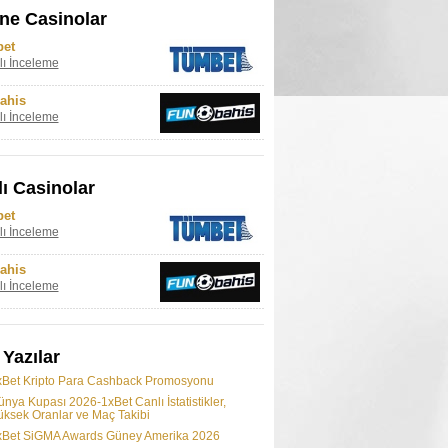
ne Casinolar
et
lı İnceleme
ahis
lı İnceleme
ı Casinolar
et
lı İnceleme
ahis
lı İnceleme
Yazılar
xBet Kripto Para Cashback Promosyonu
nya Kupası 2026-1xBet Canlı İstatistikler,
ksek Oranlar ve Maç Takibi
xBet SiGMA Awards Güney Amerika 2026