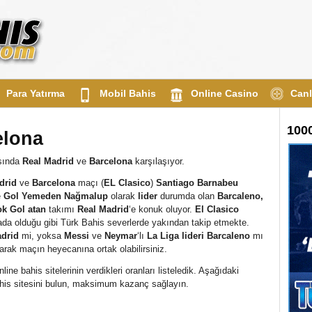
Para Yatırma
Mobil Bahis
Online Casino
Canl
100
elona
asında
Real Madrid
ve
Barcelona
karşılaşıyor.
drid
ve
Barcelona
maçı (
EL Clasico
)
Santiago Barnabeu
e
Gol Yemeden Nağmalup
olarak
lider
durumda olan
Barcaleno,
k Gol atan
takımı
Real Madrid
‘e konuk oluyor.
El Clasico
ada olduğu gibi Türk Bahis severlerde yakından takip etmekte.
drid
mi, yoksa
Messi
ve
Neymar
‘lı
La Liga lideri
Barcaleno
mı
arak maçın heyecanına ortak olabilirsiniz.
ine bahis sitelerinin verdikleri oranları listeledik. Aşağıdaki
 bahis sitesini bulun, maksimum kazanç sağlayın.