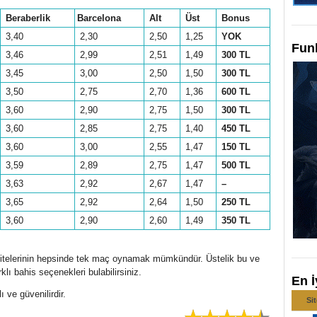
Beraberlik
Barcelona
Alt
Üst
Bonus
3,40
2,30
2,50
1,25
YOK
Fun
3,46
2,99
2,51
1,49
300 TL
3,45
3,00
2,50
1,50
300 TL
3,50
2,75
2,70
1,36
600 TL
3,60
2,90
2,75
1,50
300 TL
3,60
2,85
2,75
1,40
450 TL
3,60
3,00
2,55
1,47
150 TL
3,59
2,89
2,75
1,47
500 TL
3,63
2,92
2,67
1,47
–
3,65
2,92
2,64
1,50
250 TL
3,60
2,90
2,60
1,49
350 TL
itelerinin hepsinde tek maç oynamak mümkündür. Üstelik bu ve
klı bahis seçenekleri bulabilirsiniz.
En İ
ı ve güvenilirdir.
Si