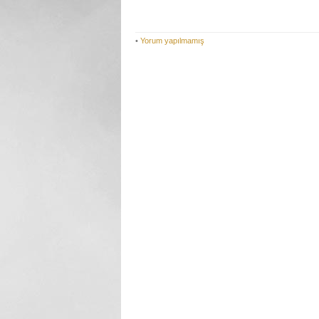
•
Yorum yapılmamış